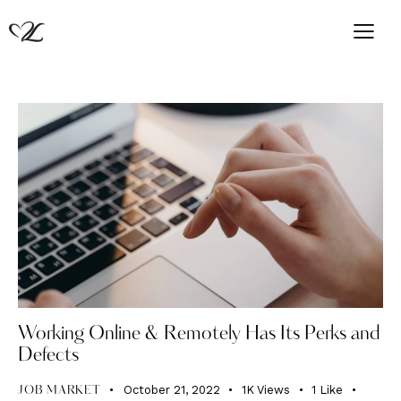
Working Online & Remotely Has Its Perks and
Defects
October 21, 2022
1K
Views
1
Like
JOB MARKET